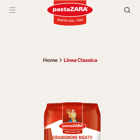
Vai
direttamente
ai contenuti
Home
Linea Classica
Passa alle
informazioni
sul prodotto