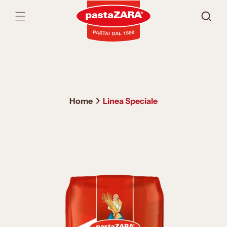
Vai
direttamente
ai contenuti
Home
Linea Speciale
Passa alle
informazioni
sul prodotto